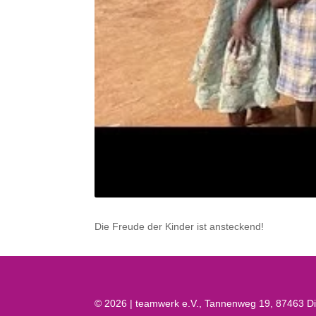
Die Freude der Kinder ist ansteckend!
© 2026 | teamwerk e.V., Tannenweg 19, 87463 D