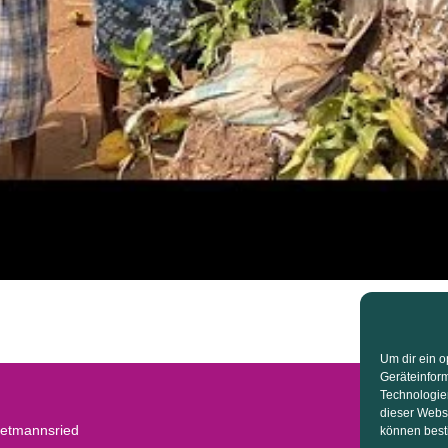
Um dir ein o
Geräteinfor
Technologien
dieser Websi
ietmannsried
können best