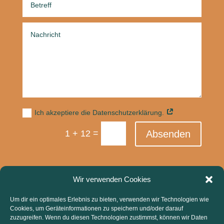
Ich akzeptiere die Datenschutzerklärung.
=
1 + 12
Absenden
Wir verwenden Cookies
Um dir ein optimales Erlebnis zu bieten, verwenden wir Technologien wie
© 2026 | teamwerk e.V., Tannenweg 19, 87463
Cookies, um Geräteinformationen zu speichern und/oder darauf
Dietmannsried
zuzugreifen. Wenn du diesen Technologien zustimmst, können wir Daten