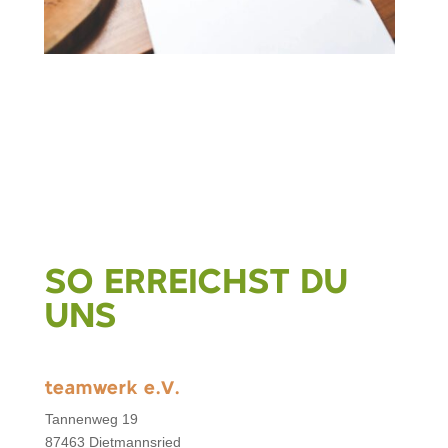
SO ERREICHST DU
UNS
teamwerk e.V.
Tannenweg 19
87463 Dietmannsried